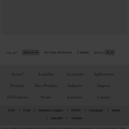
Par ordre décroissant
2 item(s)
Trier par
Afficher
Accueil
Actualités
La société
Applications
Produits
Sites Produits
Industrie
Support
Publications
Presse
Carrières
Contact
CGV
CGA
Mentions Légales
RGPD
Facebook
Twitter
LinkedIn
Youtube
Ce site utilise des cookies pour recueillir les informations de navigation. En le parcourant, vous