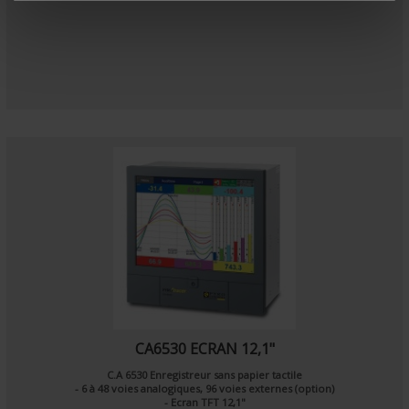
m
e
n
t
CA6530 ECRAN 12,1"
C.A 6530 Enregistreur sans papier tactile
- 6 à 48 voies analogiques, 96 voies externes (option)
- Ecran TFT 12,1"