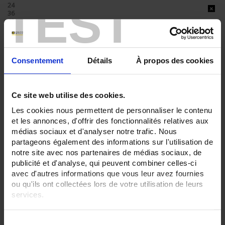
TEST
24
36
42
ENREGISTREUR - Sorties relais:
6 sorties
Consentement
Détails
À propos des cookies
ENREGISTREUR - Sorties analogiques:
0
Ce site web utilise des cookies.
ENREGISTREUR - Math:
Fonction mathématique
Les cookies nous permettent de personnaliser le contenu
et les annonces, d'offrir des fonctionnalités relatives aux
ENREGISTREUR - Communication:
médias sociaux et d'analyser notre trafic. Nous
Modbus Maître
partageons également des informations sur l'utilisation de
ENREGISTREUR - Montage:
notre site avec nos partenaires de médias sociaux, de
En armoire
publicité et d'analyse, qui peuvent combiner celles-ci
avec d'autres informations que vous leur avez fournies
TOUT SUPPRIMER
ou qu'ils ont collectées lors de votre utilisation de leurs
services.
Pour en savoir plus, veuillez consulter notre
politique de
Filtrer les produits par critères
S