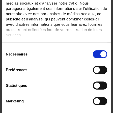
médias sociaux et d'analyser notre trafic. Nous
ENREGISTREUR - Sorties relais:
partageons également des informations sur l'utilisation de
6 sorties
notre site avec nos partenaires de médias sociaux, de
publicité et d'analyse, qui peuvent combiner celles-ci
ENREGISTREUR - Sorties analogiques:
avec d'autres informations que vous leur avez fournies
12
ou qu'ils ont collectées lors de votre utilisation de leurs
services.
ENREGISTREUR - Math:
Totalisateur
Pour en savoir plus, veuillez consulter notre
politique de
S
ENREGISTREUR - Communication:
confidentialité
.
Modbus Maître
Nécessaires
é
l
ENREGISTREUR - Montage:
e
En armoire
Préférences
c
TOUT SUPPRIMER
t
i
Statistiques
o
n
Filtrer les produits par critères
Marketing
d
u