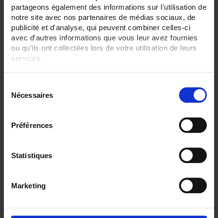
partageons également des informations sur l'utilisation de
ENREGISTREUR - Sorties relais:
notre site avec nos partenaires de médias sociaux, de
6 sorties
publicité et d'analyse, qui peuvent combiner celles-ci
avec d'autres informations que vous leur avez fournies
ENREGISTREUR - Sorties analogiques:
ou qu'ils ont collectées lors de votre utilisation de leurs
12
services.
ENREGISTREUR - Communication:
Modbus Maître
Pour en savoir plus, veuillez consulter notre
politique de
S
confidentialité
.
Nécessaires
ENREGISTREUR - Montage:
é
En armoire
l
Version portable (poignée)
e
Préférences
c
TOUT SUPPRIMER
t
i
Statistiques
o
Filtrer les produits par critères
n
Marketing
d
u
c
Par ordre décroissant
1 item(s)
Trier par
Afficher