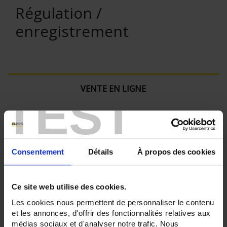
Régulation /
enregistrement
VENTE EN LIGNE
TEST
Connexion
Rechercher :
Consentement
Détails
À propos des cookies
Ce site web utilise des cookies.
Filtre en cours :
Les cookies nous permettent de personnaliser le contenu
et les annonces, d'offrir des fonctionnalités relatives aux
ENREGISTREUR - Nombre de voies de mesure:
médias sociaux et d'analyser notre trafic. Nous
36