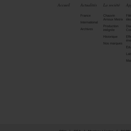
Accueil
Actualités
La société
Ap
France
Chauvin
Fili
Arnoux Metrix
éle
International
Production
Dia
Archives
intégrée
Con
Historique
Eff
éne
Nos marques
Edu
Lab
Mai