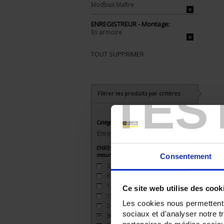
Modbus Maître
ENREGISTREUR - Montage:
En armoire
TOUT SUPPRIMER
TES
Filtrer les produits par critères
Catégorie
Enregistreurs sans papier
ENREGISTREUR - Nombre de voies de
mesure
Consentement
3
(1)
6
(1)
12
(1)
Ce site web utilise des cook
18
(1)
Les cookies nous permettent d
24
(1)
sociaux et d'analyser notre t
30
(1)