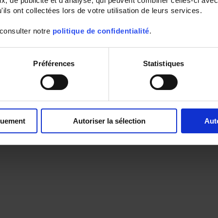
, de publicité et d'analyse, qui peuvent combiner celles-ci avec
ils ont collectées lors de votre utilisation de leurs services.
 consulter notre
politique de confidentialité
.
Préférences
Statistiques
quement
Autoriser la sélection
Aut