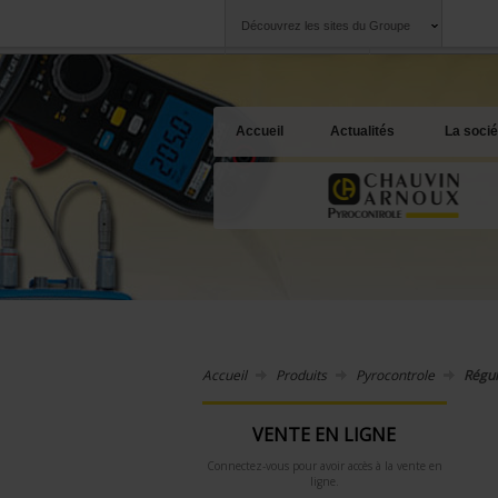
Découvrez les sites du Groupe
Groupe
Sociétés
Chauvin Arnoux
Une offre à votre 
Accueil
Actualités
La socié
Accueil
Produits
Pyrocontrole
Régul
VENTE EN LIGNE
Connectez-vous pour avoir accès à la vente en
ligne.