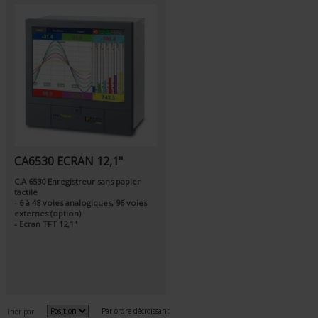
CA6530 ECRAN 12,1"
C.A 6530 Enregistreur sans papier
tactile
- 6 à 48 voies analogiques, 96 voies
externes (option)
- Ecran TFT 12,1"
Par ordre décroissant
Trier par