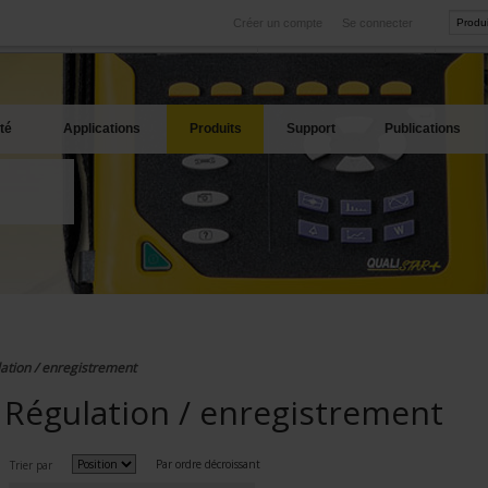
Créer un compte
Se connecter
International
Sites produits
service
Nos filiales à l'étranger
Nos meilleures offres
té
Applications
Produits
Support
Publications
ation / enregistrement
Régulation / enregistrement
Par ordre décroissant
Trier par