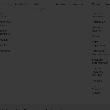
plications
Produits
Sites
Industrie
Support
Publications
Produits
ère
Dernières
ctrique
publications
gnostics &
Catalogues
trôles
Sélections
icacité
Marché
rgétique
Guides
cation
Notes
oratoire
d'application
ntenance
Cahiers de
l'instrumentatio
Brochure
institutionnelle
Contact
Actualités
Mesures
Archives
Vidéos
Chauvin
Arnoux