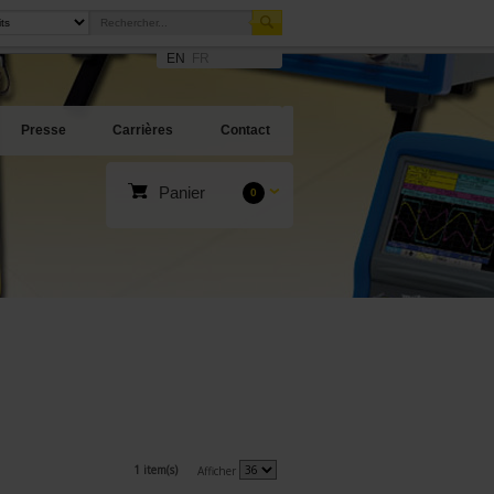
EN
FR
Presse
Carrières
Contact
Panier
0
1 item(s)
Afficher