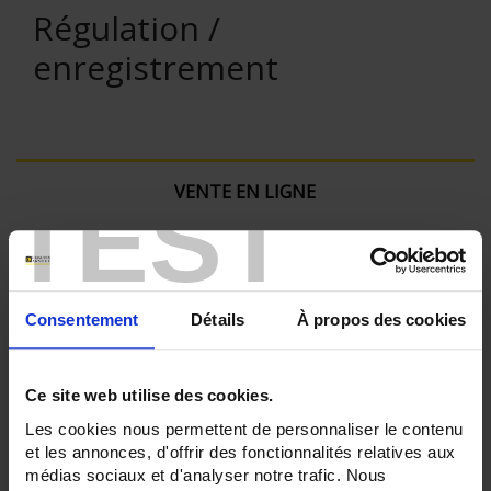
Régulation /
enregistrement
VENTE EN LIGNE
TEST
Connexion
Rechercher :
Consentement
Détails
À propos des cookies
Ce site web utilise des cookies.
Filtre en cours :
Les cookies nous permettent de personnaliser le contenu
et les annonces, d'offrir des fonctionnalités relatives aux
ENREGISTREUR - Nombre de voies de mesure:
médias sociaux et d'analyser notre trafic. Nous
36