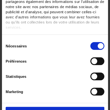
partageons également des informations sur l'utilisation de
notre site avec nos partenaires de médias sociaux, de
ENREGISTREUR - Sorties relais:
publicité et d'analyse, qui peuvent combiner celles-ci
6 sorties
avec d'autres informations que vous leur avez fournies
ENREGISTREUR - Sorties analogiques:
ou qu'ils ont collectées lors de votre utilisation de leurs
12
services.
ENREGISTREUR - Communication:
Pour en savoir plus, veuillez consulter notre
politique de
Modbus Maître
S
confidentialité
.
Nécessaires
é
ENREGISTREUR - Montage:
En armoire
l
e
Préférences
TOUT SUPPRIMER
c
t
i
Statistiques
o
Filtrer les produits par critères
n
Marketing
d
u
Par ordre décroissant
1 item(s)
Trier par
Afficher
c