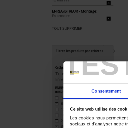
12 entrées
ENREGISTREUR - Montage:
En armoire
TOUT SUPPRIMER
Filtrer les produits par critères
TES
Catégorie
Tous les produits
Enregistreurs sans papier
ENREGISTREUR - Nombre de voies de
Consentement
mesure
3
(2)
6
(2)
Ce site web utilise des cook
12
(2)
18
(2)
Les cookies nous permettent d
24
(2)
sociaux et d'analyser notre t
30
(1)