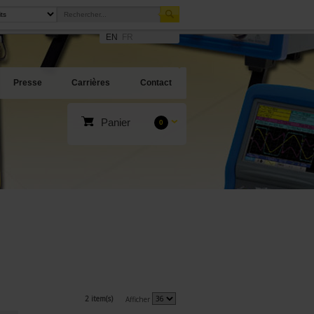
EN
FR
Presse
Carrières
Contact
Panier
0
2 item(s)
Afficher