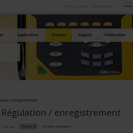
Créer un compte
Se connecter
International
Sites produits
service
Nos filiales à l'étranger
Nos meilleures offres
té
Applications
Produits
Support
Publications
ation / enregistrement
Régulation / enregistrement
Par ordre décroissant
Trier par