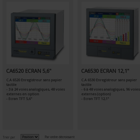
CA6520 ECRAN 5,6"
CA6530 ECRAN 12,1"
C.A 6520 Enregistreur sans papier
C.A 6530 Enregistreur sans papier
tactile
tactile
- 3 à 24 voies analogiques, 48 voies
- 6 à 48 voies analogiques, 96 voies
externes en option
externes (option)
- Ecran TFT 5,6"
- Ecran TFT 12,1"
Par ordre décroissant
Trier par