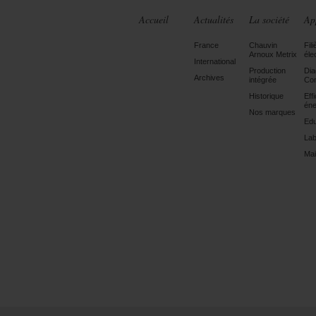
Accueil
Actualités
La société
Ap
France
Chauvin
Fili
Arnoux Metrix
éle
International
Production
Dia
Archives
intégrée
Con
Historique
Eff
éne
Nos marques
Edu
Lab
Mai