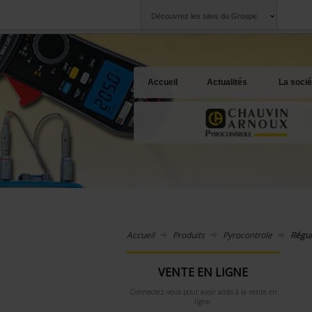
Découvrez les sites du Groupe
Groupe
Sociétés
Chauvin Arnoux
Une offre à votre 
Accueil
Actualités
La socié
Accueil
Produits
Pyrocontrole
Régul
VENTE EN LIGNE
Connectez-vous pour avoir accès à la vente en
ligne.