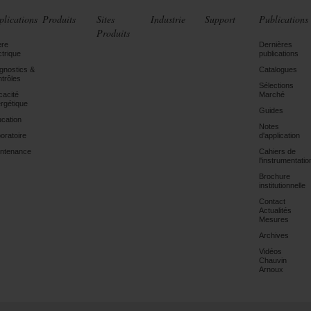
plications
Produits
Sites
Industrie
Support
Publications
Produits
ère
Dernières
ctrique
publications
gnostics &
Catalogues
trôles
Sélections
icacité
Marché
rgétique
Guides
cation
Notes
oratoire
d'application
ntenance
Cahiers de
l'instrumentatio
Brochure
institutionnelle
Contact
Actualités
Mesures
Archives
Vidéos
Chauvin
Arnoux