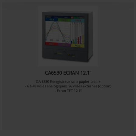
t
CA6530 ECRAN 12,1"
C.A 6530 Enregistreur sans papier tactile
- 6 à 48 voies analogiques, 96 voies externes (option)
- Ecran TFT 12,1"