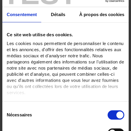
36
ENREGISTREUR - Sorties relais:
Consentement
Détails
À propos des cookies
6 sorties
ENREGISTREUR - Entrées Logiques:
Ce site web utilise des cookies.
12 entrées
Les cookies nous permettent de personnaliser le contenu
ENREGISTREUR - Montage:
et les annonces, d'offrir des fonctionnalités relatives aux
En armoire
médias sociaux et d'analyser notre trafic. Nous
partageons également des informations sur l'utilisation de
TOUT SUPPRIMER
notre site avec nos partenaires de médias sociaux, de
publicité et d'analyse, qui peuvent combiner celles-ci
avec d'autres informations que vous leur avez fournies
ou qu'ils ont collectées lors de votre utilisation de leurs
Filtrer les produits par critères
services.
Pour en savoir plus, veuillez consulter notre
politique de
S
confidentialité
.
Par ordre décroissant
2 item(s)
Trier par
Afficher
Nécessaires
é
l
e