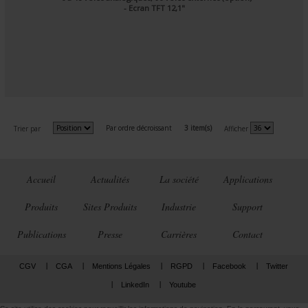
- Ecran TFT 12,1"
Par ordre décroissant
3 item(s)
Trier par
Afficher
Accueil
Actualités
La société
Applications
Produits
Sites Produits
Industrie
Support
Publications
Presse
Carrières
Contact
CGV
CGA
Mentions Légales
RGPD
Facebook
Twitter
LinkedIn
Youtube