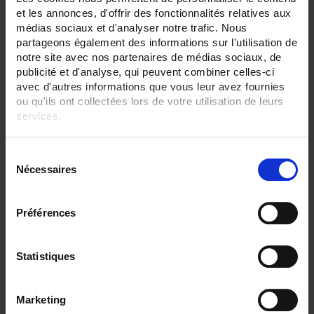
et les annonces, d'offrir des fonctionnalités relatives aux
Filtrer les produits par critères
médias sociaux et d'analyser notre trafic. Nous
partageons également des informations sur l'utilisation de
notre site avec nos partenaires de médias sociaux, de
publicité et d'analyse, qui peuvent combiner celles-ci
Par ordre décroissant
3 item(s)
Trier par
Afficher
avec d'autres informations que vous leur avez fournies
ou qu'ils ont collectées lors de votre utilisation de leurs
services.
Pour en savoir plus, veuillez consulter notre
politique de
S
confidentialité
.
Nécessaires
é
l
e
Préférences
c
t
i
Statistiques
o
CA6510 ECRAN 4,3"
n
Marketing
d
C.A 6510 Enregistreur sans papier tactile