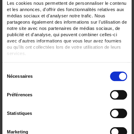
12
Les cookies nous permettent de personnaliser le contenu
36
et les annonces, d'offrir des fonctionnalités relatives aux
42
médias sociaux et d'analyser notre trafic. Nous
partageons également des informations sur l'utilisation de
ENREGISTREUR - Sorties relais:
notre site avec nos partenaires de médias sociaux, de
6 sorties
publicité et d'analyse, qui peuvent combiner celles-ci
ENREGISTREUR - Entrées Logiques:
avec d'autres informations que vous leur avez fournies
entrée impulsion 100 Hz
ou qu'ils ont collectées lors de votre utilisation de leurs
services.
ENREGISTREUR - Sorties analogiques:
12
Pour en savoir plus, veuillez consulter notre
politique de
S
confidentialité
.
ENREGISTREUR - Math:
Nécessaires
é
Compteur
Totalisateur
l
e
ENREGISTREUR - Montage:
Préférences
c
En armoire
Version portable (poignée)
t
i
Statistiques
TOUT SUPPRIMER
o
n
Marketing