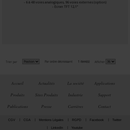
- 6 à 48 voies analogiques, 96 voies externes (option)
- Ecran TFT 12,1"
Par ordre décroissant
1 item(s)
Trier par
Afficher
Accueil
Actualités
La société
Applications
Produits
Sites Produits
Industrie
Support
Publications
Presse
Carrières
Contact
CGV
CGA
Mentions Légales
RGPD
Facebook
Twitter
LinkedIn
Youtube