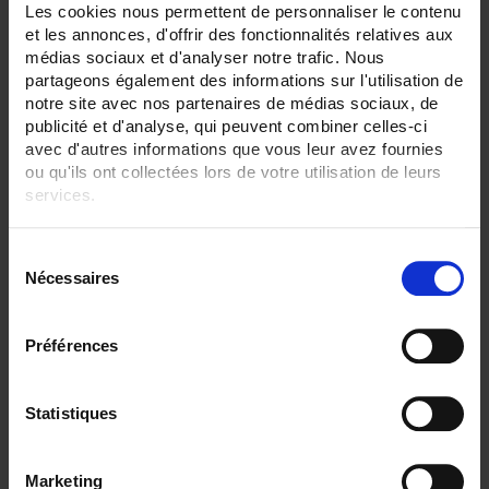
6
Les cookies nous permettent de personnaliser le contenu
36
et les annonces, d'offrir des fonctionnalités relatives aux
42
médias sociaux et d'analyser notre trafic. Nous
partageons également des informations sur l'utilisation de
ENREGISTREUR - Sorties relais:
notre site avec nos partenaires de médias sociaux, de
6 sorties
publicité et d'analyse, qui peuvent combiner celles-ci
ENREGISTREUR - Entrées Logiques:
avec d'autres informations que vous leur avez fournies
entrée impulsion 100 Hz
ou qu'ils ont collectées lors de votre utilisation de leurs
services.
ENREGISTREUR - Sorties analogiques:
12
Pour en savoir plus, veuillez consulter notre
politique de
S
confidentialité
.
ENREGISTREUR - Math:
Nécessaires
é
Compteur
Totalisateur
l
e
ENREGISTREUR - Montage:
Préférences
c
En armoire
Version portable (poignée)
t
i
Statistiques
TOUT SUPPRIMER
o
n
Marketing