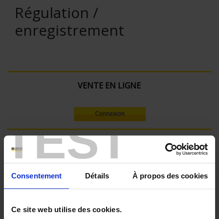
Régulation /
enregistrement
VENTE EN LIGNE
Connexion
TEST
Rechercher :
Consentement
Détails
À propos des cookies
Filtre en cours :
ENREGISTREUR - Nombre de voies de mesure:
Ce site web utilise des cookies.
3