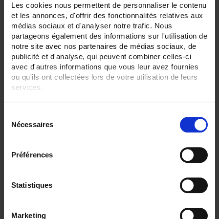
36
Les cookies nous permettent de personnaliser le contenu
42
et les annonces, d'offrir des fonctionnalités relatives aux
48
médias sociaux et d'analyser notre trafic. Nous
partageons également des informations sur l'utilisation de
ENREGISTREUR - Sorties relais:
notre site avec nos partenaires de médias sociaux, de
6 sorties
publicité et d'analyse, qui peuvent combiner celles-ci
ENREGISTREUR - Entrées Logiques:
avec d'autres informations que vous leur avez fournies
entrée impulsion 100 Hz
ou qu'ils ont collectées lors de votre utilisation de leurs
services.
ENREGISTREUR - Sorties analogiques:
12
Pour en savoir plus, veuillez consulter notre
politique de
S
confidentialité
.
ENREGISTREUR - Math:
Nécessaires
é
Compteur
Totalisateur
l
e
ENREGISTREUR - Montage:
Préférences
c
En armoire
Version portable (poignée)
t
i
Statistiques
TOUT SUPPRIMER
o
n
Marketing