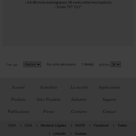
- 6 à 48 voies analogiques, 96 voies externes (option)
- Ecran TFT 12,1"
Par ordre décroissant
1 item(s)
Trier par
Afficher
Accueil
Actualités
La société
Applications
Produits
Sites Produits
Industrie
Support
Publications
Presse
Carrières
Contact
CGV
CGA
Mentions Légales
RGPD
Facebook
Twitter
LinkedIn
Youtube