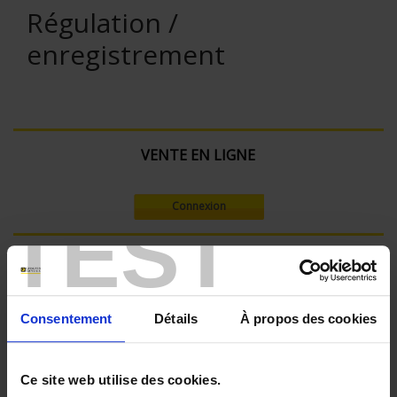
Régulation /
enregistrement
VENTE EN LIGNE
Connexion
TEST
Rechercher :
Consentement
Détails
À propos des cookies
Filtre en cours :
ENREGISTREUR - Nombre de voies de mesure:
Ce site web utilise des cookies.
6