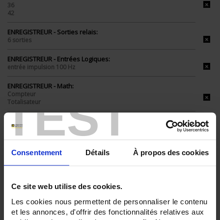
36
42
ENREGISTREUR - Sorties relais:
6 sorties
ENREGISTREUR - Entrées Logiques:
entrée impulsion 100 Hz
ENREGISTREUR - Math:
Compteur
TEST
Totalisateur
ENREGISTREUR - Montage:
En armoire
Version portable (poignée)
Consentement
Détails
À propos des cookies
TOUT SUPPRIMER
Ce site web utilise des cookies.
Filtrer les produits par critères
Les cookies nous permettent de personnaliser le contenu
et les annonces, d'offrir des fonctionnalités relatives aux