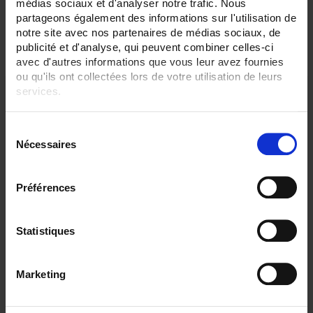
médias sociaux et d'analyser notre trafic. Nous
partageons également des informations sur l'utilisation de
Par ordre décroissant
3 item(s)
Trier par
Afficher
notre site avec nos partenaires de médias sociaux, de
publicité et d'analyse, qui peuvent combiner celles-ci
avec d'autres informations que vous leur avez fournies
ou qu'ils ont collectées lors de votre utilisation de leurs
services.
Pour en savoir plus, veuillez consulter notre
politique de
S
confidentialité
.
Nécessaires
é
l
e
Préférences
c
t
i
Statistiques
CA6510 ECRAN 4,3"
o
C.A 6510 Enregistreur sans papier tactile
n
- 3 à 6 voies analogiques, 24 voies externes en option
Marketing
- Ecran TFT 4,3"
d
u