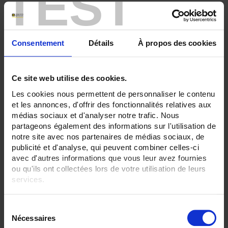
TEST
ENREGISTREUR - Sorties relais:
6 sorties
Consentement
Détails
À propos des cookies
ENREGISTREUR - Entrées Logiques:
Sans
ENREGISTREUR - Sorties analogiques:
Ce site web utilise des cookies.
6
12
Les cookies nous permettent de personnaliser le contenu
et les annonces, d'offrir des fonctionnalités relatives aux
ENREGISTREUR - Montage:
médias sociaux et d'analyser notre trafic. Nous
En armoire
Version portable (poignée)
partageons également des informations sur l'utilisation de
notre site avec nos partenaires de médias sociaux, de
TOUT SUPPRIMER
publicité et d'analyse, qui peuvent combiner celles-ci
avec d'autres informations que vous leur avez fournies
ou qu'ils ont collectées lors de votre utilisation de leurs
services.
Filtrer les produits par critères
Pour en savoir plus, veuillez consulter notre
politique de
S
confidentialité
.
Nécessaires
é