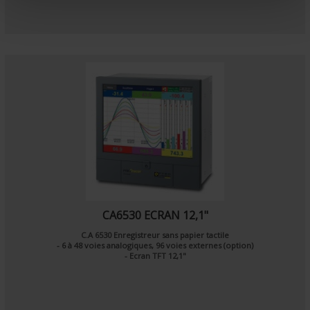
n
t
CA6530 ECRAN 12,1"
C.A 6530 Enregistreur sans papier tactile
- 6 à 48 voies analogiques, 96 voies externes (option)
- Ecran TFT 12,1"