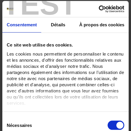
TEST
ENREGISTREUR - Sorties relais:
6 sorties
3 sorties
Consentement
Détails
À propos des cookies
ENREGISTREUR - Entrées Logiques:
Sans
Ce site web utilise des cookies.
ENREGISTREUR - Sorties analogiques:
6
Les cookies nous permettent de personnaliser le contenu
et les annonces, d'offrir des fonctionnalités relatives aux
ENREGISTREUR - Montage:
médias sociaux et d'analyser notre trafic. Nous
En armoire
Version portable (poignée)
partageons également des informations sur l'utilisation de
notre site avec nos partenaires de médias sociaux, de
TOUT SUPPRIMER
publicité et d'analyse, qui peuvent combiner celles-ci
avec d'autres informations que vous leur avez fournies
ou qu'ils ont collectées lors de votre utilisation de leurs
services.
Filtrer les produits par critères
Pour en savoir plus, veuillez consulter notre
politique de
S
confidentialité
.
Nécessaires
é