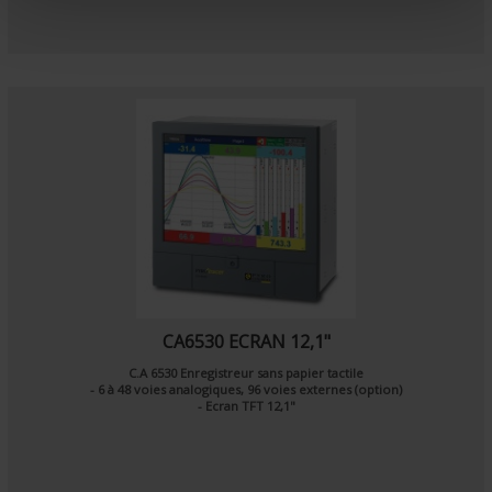
n
t
CA6530 ECRAN 12,1"
C.A 6530 Enregistreur sans papier tactile
- 6 à 48 voies analogiques, 96 voies externes (option)
- Ecran TFT 12,1"