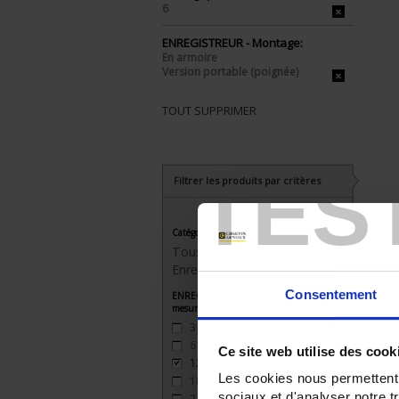
6
ENREGISTREUR - Montage:
En armoire
Version portable (poignée)
TOUT SUPPRIMER
TES
Filtrer les produits par critères
Catégorie
Tous les produits
Enregistreurs sans papier
Consentement
ENREGISTREUR - Nombre de voies de
mesure
3
(3)
6
(3)
Ce site web utilise des cook
12
(2)
Les cookies nous permettent d
18
(2)
sociaux et d'analyser notre t
24
(2)