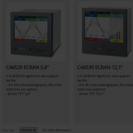
CA6520 ECRAN 5,6"
CA6530 ECRAN 12,1"
C.A 6520 Enregistreur sans papier
C.A 6530 Enregistreur sans papier
tactile
tactile
- 3 à 24 voies analogiques, 48 voies
- 6 à 48 voies analogiques, 96 voies
externes en option
externes (option)
- Ecran TFT 5,6"
- Ecran TFT 12,1"
Par ordre décroissant
Trier par