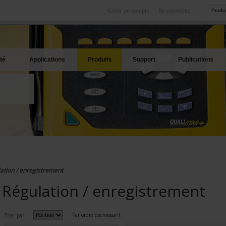
Créer un compte
Se connecter
International
Sites produits
service
Nos filiales à l'étranger
Nos meilleures offres
té
Applications
Produits
Support
Publications
ation / enregistrement
Régulation / enregistrement
Par ordre décroissant
Trier par