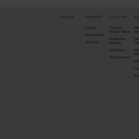
Accueil
Actualités
La société
Ap
France
Chauvin
Fili
Arnoux Metrix
éle
International
Production
Dia
Archives
intégrée
Con
Historique
Eff
éne
Nos marques
Edu
Lab
Mai