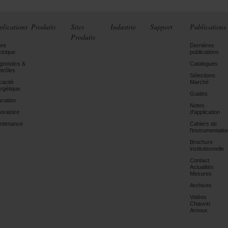
plications
Produits
Sites
Industrie
Support
Publications
Produits
ère
Dernières
ctrique
publications
gnostics &
Catalogues
trôles
Sélections
icacité
Marché
rgétique
Guides
cation
Notes
oratoire
d'application
ntenance
Cahiers de
l'instrumentatio
Brochure
institutionnelle
Contact
Actualités
Mesures
Archives
Vidéos
Chauvin
Arnoux