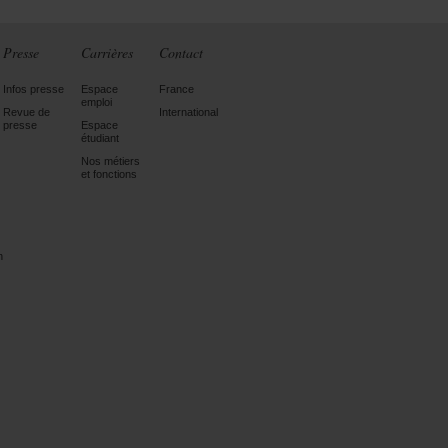
Presse
Carrières
Contact
Infos presse
Espace
France
emploi
Revue de
International
presse
Espace
étudiant
Nos métiers
et fonctions
n