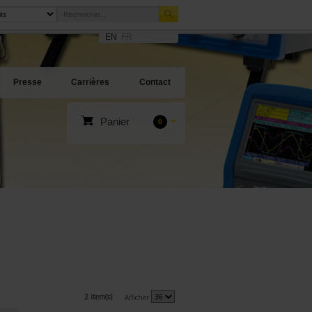
EN
FR
Presse
Carrières
Contact
Panier
0
2 item(s)
Afficher