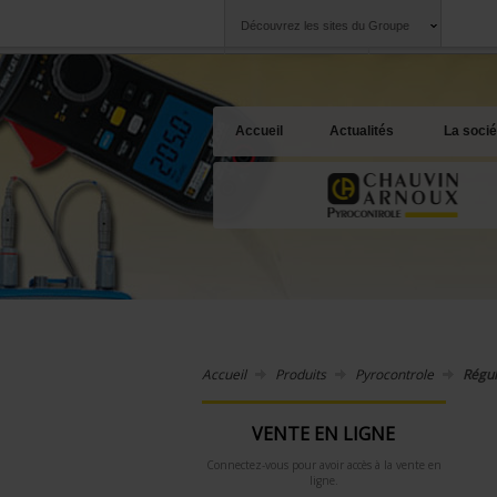
Découvrez les sites du Groupe
Groupe
Sociétés
Chauvin Arnoux
Une offre à votre 
Accueil
Actualités
La socié
Accueil
Produits
Pyrocontrole
Régul
VENTE EN LIGNE
Connectez-vous pour avoir accès à la vente en
ligne.