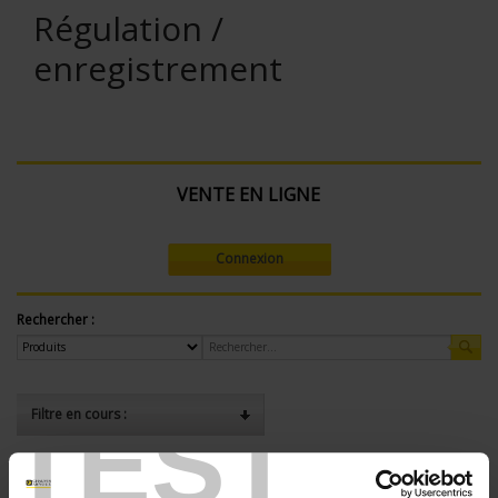
Régulation /
enregistrement
VENTE EN LIGNE
Connexion
Rechercher :
TEST
Filtre en cours :
ENREGISTREUR - Nombre de voies de mesure:
12