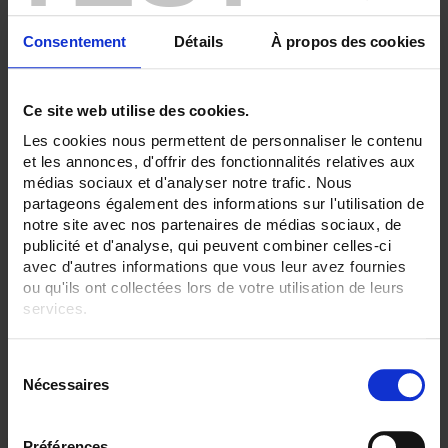
ENREGISTREUR - Sorties relais:
Consentement
Détails
À propos des cookies
6 sorties
ENREGISTREUR - Entrées Logiques:
Sans
Ce site web utilise des cookies.
Les cookies nous permettent de personnaliser le contenu
ENREGISTREUR - Montage:
En armoire
et les annonces, d'offrir des fonctionnalités relatives aux
médias sociaux et d'analyser notre trafic. Nous
TOUT SUPPRIMER
partageons également des informations sur l'utilisation de
notre site avec nos partenaires de médias sociaux, de
publicité et d'analyse, qui peuvent combiner celles-ci
avec d'autres informations que vous leur avez fournies
Filtrer les produits par critères
ou qu'ils ont collectées lors de votre utilisation de leurs
services.
Pour en savoir plus, veuillez consulter notre
politique de
S
confidentialité
.
Par ordre décroissant
2 item(s)
Trier par
Afficher
Nécessaires
é
l
e
Préférences