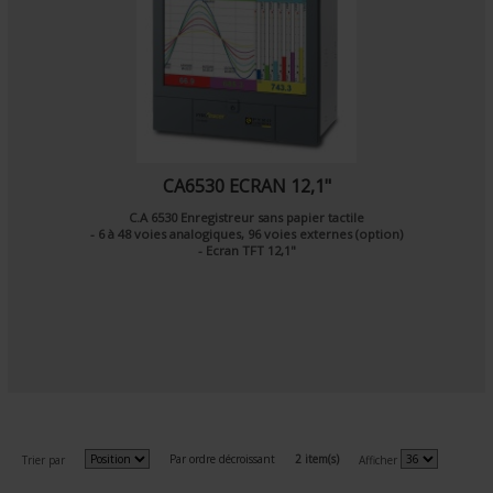
CA6530 ECRAN 12,1"
C.A 6530 Enregistreur sans papier tactile
- 6 à 48 voies analogiques, 96 voies externes (option)
- Ecran TFT 12,1"
Par ordre décroissant
2 item(s)
Trier par
Afficher