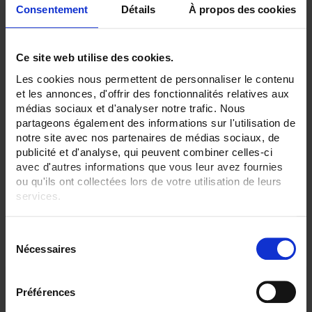
Consentement
Détails
À propos des cookies
ENREGISTREUR - Entrées Logiques:
Sans
Ce site web utilise des cookies.
ENREGISTREUR - Montage:
En armoire
Les cookies nous permettent de personnaliser le contenu
et les annonces, d'offrir des fonctionnalités relatives aux
TOUT SUPPRIMER
médias sociaux et d'analyser notre trafic. Nous
partageons également des informations sur l'utilisation de
notre site avec nos partenaires de médias sociaux, de
publicité et d'analyse, qui peuvent combiner celles-ci
Filtrer les produits par critères
avec d'autres informations que vous leur avez fournies
ou qu'ils ont collectées lors de votre utilisation de leurs
services.
Par ordre décroissant
2 item(s)
Trier par
Afficher
Pour en savoir plus, veuillez consulter notre
politique de
S
confidentialité
.
Nécessaires
é
l
e
Préférences
c