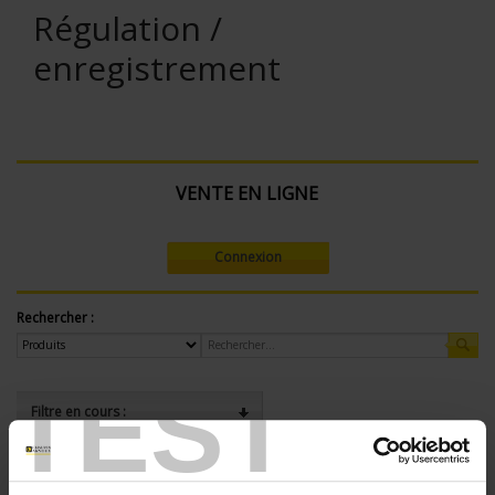
Régulation /
enregistrement
VENTE EN LIGNE
Connexion
Rechercher :
TEST
Filtre en cours :
ENREGISTREUR - Nombre de voies de mesure:
12