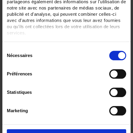
Par ordre décroissant
3 item(s)
Trier par
Afficher
partageons également des informations sur l'utilisation de
notre site avec nos partenaires de médias sociaux, de
publicité et d'analyse, qui peuvent combiner celles-ci
avec d'autres informations que vous leur avez fournies
ou qu'ils ont collectées lors de votre utilisation de leurs
services.
Pour en savoir plus, veuillez consulter notre
politique de
S
confidentialité
.
Nécessaires
é
l
e
Préférences
c
t
CA6510 ECRAN 4,3"
i
Statistiques
C.A 6510 Enregistreur sans papier tactile
o
- 3 à 6 voies analogiques, 24 voies externes en option
n
- Ecran TFT 4,3"
Marketing
d
u
c