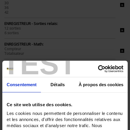
30
36
42
ENREGISTREUR - Sorties relais:
12 sorties
6 sorties
ENREGISTREUR - Math:
Compteur
TEST
Totalisateur
ENREGISTREUR - Montage:
En armoire
TOUT SUPPRIMER
Consentement
Détails
À propos des cookies
Ce site web utilise des cookies.
Filtrer les produits par critères
Les cookies nous permettent de personnaliser le contenu
et les annonces, d'offrir des fonctionnalités relatives aux
médias sociaux et d'analyser notre trafic. Nous