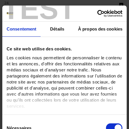
TEST
24
36
42
ENREGISTREUR - Sorties relais:
6 sorties
Consentement
Détails
À propos des cookies
ENREGISTREUR - Sorties analogiques:
0
Ce site web utilise des cookies.
ENREGISTREUR - Math:
Les cookies nous permettent de personnaliser le contenu
Fonction mathématique
et les annonces, d'offrir des fonctionnalités relatives aux
médias sociaux et d'analyser notre trafic. Nous
ENREGISTREUR - Montage:
En armoire
partageons également des informations sur l'utilisation de
Version portable (poignée)
notre site avec nos partenaires de médias sociaux, de
publicité et d'analyse, qui peuvent combiner celles-ci
TOUT SUPPRIMER
avec d'autres informations que vous leur avez fournies
ou qu'ils ont collectées lors de votre utilisation de leurs
services.
Filtrer les produits par critères
Pour en savoir plus, veuillez consulter notre
politique de
S
confidentialité
.
Nécessaires
é