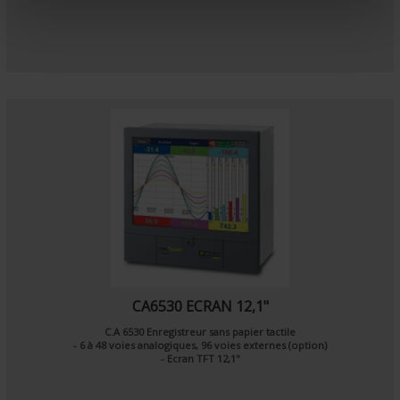
e
n
t
CA6530 ECRAN 12,1"
C.A 6530 Enregistreur sans papier tactile
- 6 à 48 voies analogiques, 96 voies externes (option)
- Ecran TFT 12,1"