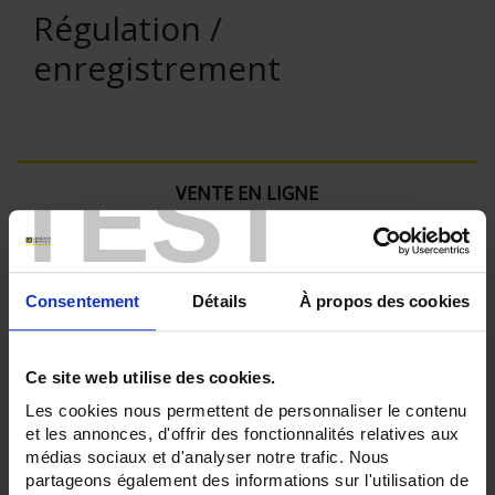
Régulation /
enregistrement
TEST
VENTE EN LIGNE
Connexion
Consentement
Détails
À propos des cookies
Rechercher :
Ce site web utilise des cookies.
Les cookies nous permettent de personnaliser le contenu
Filtre en cours :
et les annonces, d'offrir des fonctionnalités relatives aux
médias sociaux et d'analyser notre trafic. Nous
ENREGISTREUR - Nombre de voies de mesure:
partageons également des informations sur l'utilisation de
36