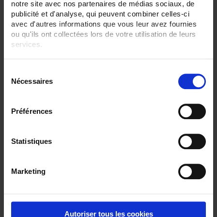
notre site avec nos partenaires de médias sociaux, de
publicité et d'analyse, qui peuvent combiner celles-ci
ENREGISTREUR - Sorties relais:
6 sorties
avec d'autres informations que vous leur avez fournies
ou qu'ils ont collectées lors de votre utilisation de leurs
ENREGISTREUR - Math:
services.
Totalisateur
Timer
Pour en savoir plus, veuillez consulter notre
politique de
S
confidentialité
.
ENREGISTREUR - Montage:
Nécessaires
é
En armoire
l
TOUT SUPPRIMER
e
Préférences
c
t
i
Statistiques
Filtrer les produits par critères
o
n
Marketing
d
u
Par ordre décroissant
1 item(s)
Trier par
Afficher
c
o
Autoriser tous les cookies