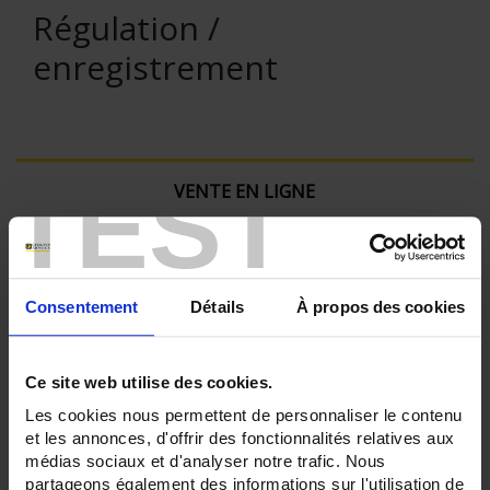
Régulation /
enregistrement
TEST
VENTE EN LIGNE
Connexion
Consentement
Détails
À propos des cookies
Rechercher :
Ce site web utilise des cookies.
Filtre en cours :
Les cookies nous permettent de personnaliser le contenu
et les annonces, d'offrir des fonctionnalités relatives aux
médias sociaux et d'analyser notre trafic. Nous
ENREGISTREUR - Nombre de voies de mesure:
30
partageons également des informations sur l'utilisation de