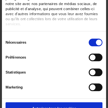
36
notre site avec nos partenaires de médias sociaux, de
42
publicité et d'analyse, qui peuvent combiner celles-ci
avec d'autres informations que vous leur avez fournies
ENREGISTREUR - Sorties relais:
ou qu'ils ont collectées lors de votre utilisation de leurs
6 sorties
services.
ENREGISTREUR - Math:
Totalisateur
Pour en savoir plus, veuillez consulter notre
politique de
S
confidentialité
.
ENREGISTREUR - Montage:
Nécessaires
é
En armoire
l
e
TOUT SUPPRIMER
Préférences
c
t
i
Statistiques
Filtrer les produits par critères
o
n
Marketing
d
u
Par ordre décroissant
1 item(s)
Trier par
Afficher
c
o