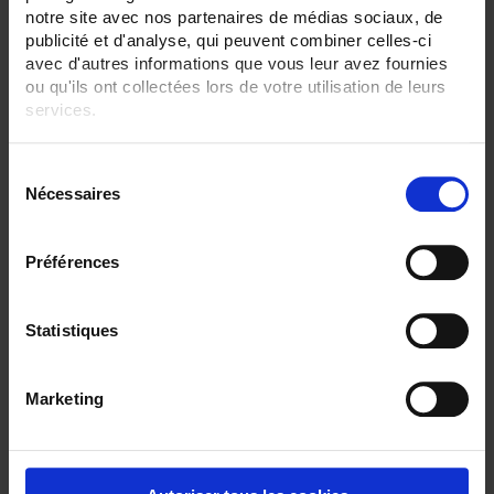
48
notre site avec nos partenaires de médias sociaux, de
publicité et d'analyse, qui peuvent combiner celles-ci
ENREGISTREUR - Sorties relais:
avec d'autres informations que vous leur avez fournies
6 sorties
ou qu'ils ont collectées lors de votre utilisation de leurs
services.
ENREGISTREUR - Sorties analogiques:
12
Pour en savoir plus, veuillez consulter notre
politique de
S
ENREGISTREUR - Montage:
confidentialité
.
En armoire
Nécessaires
é
Version portable (poignée)
l
e
TOUT SUPPRIMER
Préférences
c
t
i
Statistiques
Filtrer les produits par critères
o
n
Marketing
d
u
Par ordre décroissant
1 item(s)
Trier par
Afficher
c
o