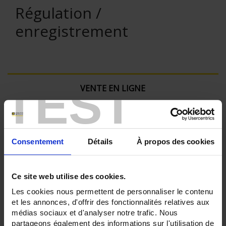
Régulation /
enregistrement
TEST
VENTE EN LIGNE
Connexion
Consentement
Détails
À propos des cookies
Rechercher :
Ce site web utilise des cookies.
Filtre en cours :
Les cookies nous permettent de personnaliser le contenu
et les annonces, d'offrir des fonctionnalités relatives aux
médias sociaux et d'analyser notre trafic. Nous
ENREGISTREUR - Nombre de voies de mesure:
36
partageons également des informations sur l'utilisation de