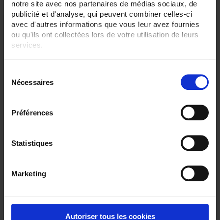
notre site avec nos partenaires de médias sociaux, de
publicité et d'analyse, qui peuvent combiner celles-ci
avec d'autres informations que vous leur avez fournies
ou qu'ils ont collectées lors de votre utilisation de leurs
services.
Pour en savoir plus, veuillez consulter notre
politique de
S
confidentialité
.
Nécessaires
é
l
e
Préférences
c
CA6510 ECRAN 4,3"
t
i
Statistiques
C.A 6510 Enregistreur sans papier tactile
- 3 à 6 voies analogiques, 24 voies externes en option
o
- Ecran TFT 4,3"
n
Marketing
d
u
c
o
Autoriser tous les cookies