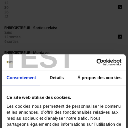
12
30
36
42
ENREGISTREUR - Sorties relais:
Sans
12 sorties
6 sorties
TEST
ENREGISTREUR - Montage:
En armoire
TOUT SUPPRIMER
Consentement
Détails
À propos des cookies
Filtrer les produits par critères
Ce site web utilise des cookies.
Les cookies nous permettent de personnaliser le contenu
et les annonces, d'offrir des fonctionnalités relatives aux
Par ordre décroissant
3 item(s)
médias sociaux et d'analyser notre trafic. Nous
Trier par
Afficher
partageons également des informations sur l'utilisation de