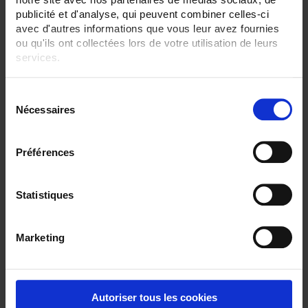
publicité et d'analyse, qui peuvent combiner celles-ci
avec d'autres informations que vous leur avez fournies
ou qu'ils ont collectées lors de votre utilisation de leurs
services.
Pour en savoir plus, veuillez consulter notre
politique de
S
confidentialité
.
Nécessaires
é
l
e
Préférences
c
CA6510 ECRAN 4,3"
t
C.A 6510 Enregistreur sans papier tactile
i
Statistiques
- 3 à 6 voies analogiques, 24 voies externes en option
- Ecran TFT 4,3"
o
n
Marketing
d
u
c
o
Autoriser tous les cookies