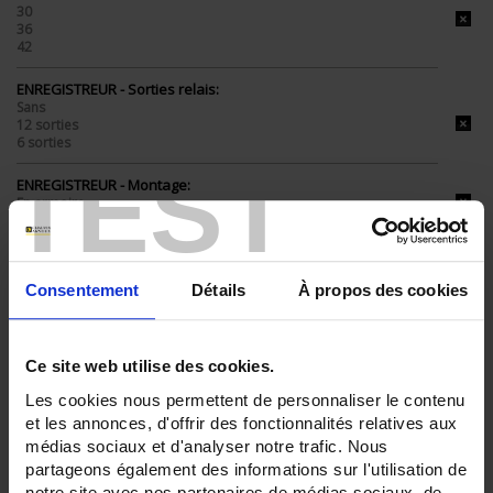
30
36
42
ENREGISTREUR - Sorties relais:
Sans
12 sorties
6 sorties
TEST
ENREGISTREUR - Montage:
En armoire
TOUT SUPPRIMER
Consentement
Détails
À propos des cookies
Filtrer les produits par critères
Ce site web utilise des cookies.
Les cookies nous permettent de personnaliser le contenu
et les annonces, d'offrir des fonctionnalités relatives aux
Par ordre décroissant
3 item(s)
Trier par
Afficher
médias sociaux et d'analyser notre trafic. Nous
partageons également des informations sur l'utilisation de
notre site avec nos partenaires de médias sociaux, de