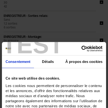
30
42
ENREGISTREUR - Sorties relais:
Sans
12 sorties
6 sorties
TEST
ENREGISTREUR - Montage:
En armoire
TOUT SUPPRIMER
Consentement
Détails
À propos des cookies
Filtrer les produits par critères
Ce site web utilise des cookies.
Les cookies nous permettent de personnaliser le contenu
et les annonces, d'offrir des fonctionnalités relatives aux
Par ordre décroissant
3 item(s)
Trier par
Afficher
médias sociaux et d'analyser notre trafic. Nous
partageons également des informations sur l'utilisation de
notre site avec nos partenaires de médias sociaux, de