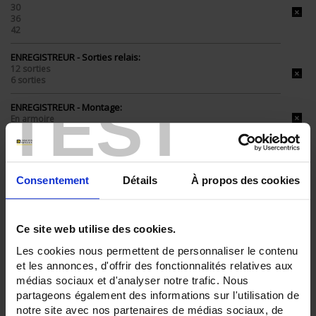
30
36
42
ENREGISTREUR - Sorties relais:
12 sorties
6 sorties
TEST
ENREGISTREUR - Montage:
En armoire
TOUT SUPPRIMER
Consentement
Détails
À propos des cookies
Filtrer les produits par critères
Ce site web utilise des cookies.
Les cookies nous permettent de personnaliser le contenu
et les annonces, d'offrir des fonctionnalités relatives aux
Par ordre décroissant
3 item(s)
Trier par
Afficher
médias sociaux et d'analyser notre trafic. Nous
partageons également des informations sur l'utilisation de
notre site avec nos partenaires de médias sociaux, de