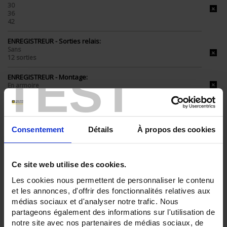
30
36
42
ENREGISTREUR - Sorties relais:
Sans
12 sorties
TEST
ENREGISTREUR - Montage:
En armoire
TOUT SUPPRIMER
Consentement
Détails
À propos des cookies
Filtrer les produits par critères
Ce site web utilise des cookies.
Les cookies nous permettent de personnaliser le contenu
et les annonces, d'offrir des fonctionnalités relatives aux
Par ordre décroissant
3 item(s)
Trier par
Afficher
médias sociaux et d'analyser notre trafic. Nous
partageons également des informations sur l'utilisation de
notre site avec nos partenaires de médias sociaux, de