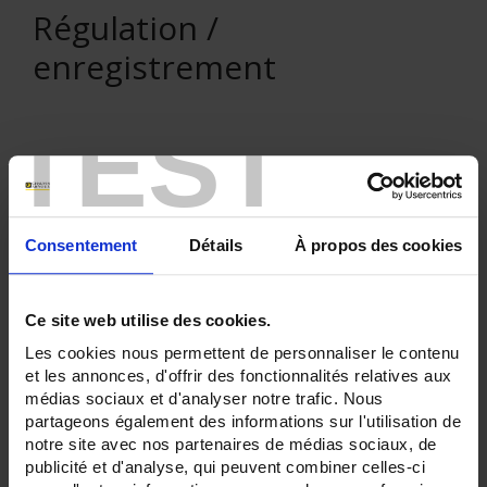
Régulation /
enregistrement
TEST
VENTE EN LIGNE
Consentement
Détails
À propos des cookies
Connexion
Rechercher :
Ce site web utilise des cookies.
Les cookies nous permettent de personnaliser le contenu
et les annonces, d'offrir des fonctionnalités relatives aux
médias sociaux et d'analyser notre trafic. Nous
Filtre en cours :
partageons également des informations sur l'utilisation de
notre site avec nos partenaires de médias sociaux, de
ENREGISTREUR - Nombre de voies de mesure:
publicité et d'analyse, qui peuvent combiner celles-ci
30