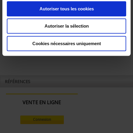
o
Autoriser tous les cookies
n
Définition sur mesure : Nous consulter
s
Autoriser la sélection
e
n
t
Cookies nécessaires uniquement
e
m
e
n
t
RÉFÉRENCES
VENTE EN LIGNE
Connexion