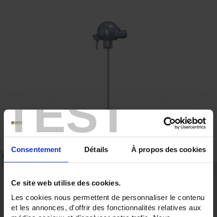
TEST
Consentement
Détails
À propos des cookies
FICHE TECHNIQUE
RÉFÉRENCES
Points forts
Ce site web utilise des cookies.
précision et fidélité de la mesure
Les cookies nous permettent de personnaliser le contenu
tenue 450°C
et les annonces, d'offrir des fonctionnalités relatives aux
Description