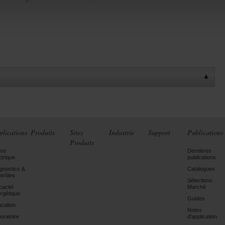
plications
Produits
Sites
Industrie
Support
Publications
Produits
ère
Dernières
ctrique
publications
gnostics &
Catalogues
trôles
Sélections
icacité
Marché
rgétique
Guides
cation
Notes
oratoire
d'application