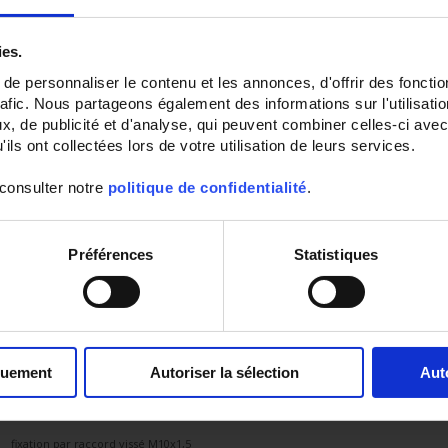
Protecteur:
ies.
e personnaliser le contenu et les annonces, d'offrir des fonctio
rafic. Nous partageons également des informations sur l'utilisati
, de publicité et d'analyse, qui peuvent combiner celles-ci avec
sous protecteur laiton L = 50 mm Ø 5 mm
ils ont collectées lors de votre utilisation de leurs services.
 consulter notre
politique de confidentialité
.
Raccord:
Préférences
Statistiques
sortie par câble PVC 3 conducteurs de 2 m
Montage:
quement
Autoriser la sélection
Aut
fixation par raccord vissé M10x1,5