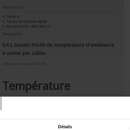
Points forts
Classe A
Temps de réponse rapide
Raccord facile, câble de 2 m
Description
SA1 Sonde
Pt100
de température d'ambiance
à sortie par câble
3 fils classe A selon IEC 60751
Température
T
d’utilisation:
-30°C à +70°C
Détails