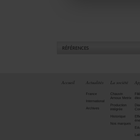
RÉFÉRENCES
Accueil
Actualités
La société
Ap
France
Chauvin
Fili
Arnoux Metrix
éle
International
Production
Dia
Archives
intégrée
Con
Historique
Eff
éne
Nos marques
Edu
Lab