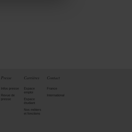
Presse
Carrières
Contact
Infos presse
Espace
France
emploi
Revue de
International
presse
Espace
étudiant
Nos métiers
et fonctions