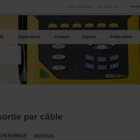
Créer un compte
Se connecter
International
Sites produits
service
Nos filiales à l'étranger
Nos meilleures offres
té
Applications
Produits
Support
Publications
ortie par câble
ICHE TECHNIQUE
RÉFÉRENCES