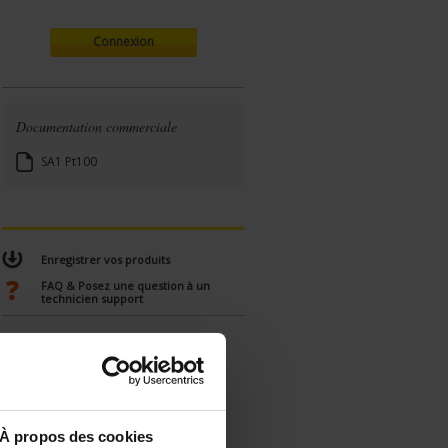
Connexion
Documentation commerciale
SA1 Pt100
Enregistrer vos produits
FAQ & Posez une question à un
technicien support
À propos des cookies