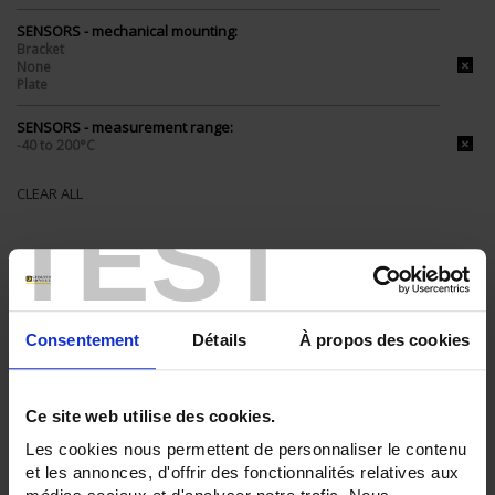
SENSORS - mechanical mounting:
Bracket
None
Plate
SENSORS - measurement range:
-40 to 200°C
CLEAR ALL
TEST
Shop By
Consentement
Détails
À propos des cookies
Set Descending Direction
Sort By
Ce site web utilise des cookies.
3 item(s)
Show
Les cookies nous permettent de personnaliser le contenu
et les annonces, d'offrir des fonctionnalités relatives aux