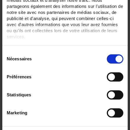
médias sociaux et d'analyser notre trafic. Nous
partageons également des informations sur l'utilisation de
notre site avec nos partenaires de médias sociaux, de
publicité et d'analyse, qui peuvent combiner celles-ci
avec d'autres informations que vous leur avez fournies
ou qu'ils ont collectées lors de votre utilisation de leurs
services.
Pour en savoir plus, veuillez consulter notre
politique de
S
confidentialité
.
Nécessaires
é
l
ENVIRONMENTAL SENSORS OUTPUT BY HEAD
e
Préférences
SA3
Ambient Pt100 probe
with IP65 connecting head
c
t
i
Statistiques
o
n
Marketing
d
u
c