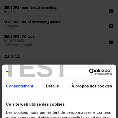
SENSORS - mechanical mounting:
Bracket
SENSORS - no. of measuring points:
1 (simple)
SENSORS - I/O type:
Pt100/Pt1000
T/J/K thermocouple
TEST
CLEAR ALL
Shop By
Consentement
Détails
À propos des cookies
Set Descending Direction
Sort By
Ce site web utilise des cookies.
Les cookies nous permettent de personnaliser le contenu
3 item(s)
Show
et les annonces, d'offrir des fonctionnalités relatives aux