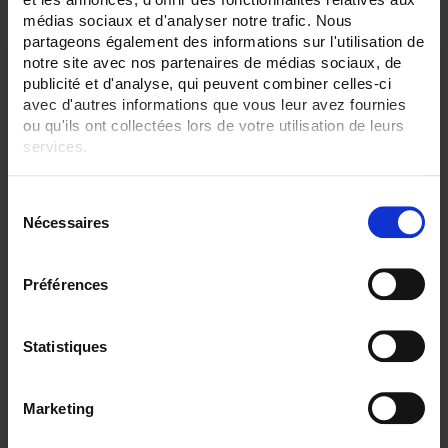
médias sociaux et d'analyser notre trafic. Nous
partageons également des informations sur l'utilisation de
notre site avec nos partenaires de médias sociaux, de
publicité et d'analyse, qui peuvent combiner celles-ci
avec d'autres informations que vous leur avez fournies
ou qu'ils ont collectées lors de votre utilisation de leurs
services.
Pour en savoir plus, veuillez consulter notre
politique de
S
confidentialité
.
Nécessaires
é
l
e
ENVIRONMENTAL SENSORS OUTPUT BY HEAD
Préférences
c
SA3
Ambient Pt100 probe
with IP65 connecting head
t
i
Statistiques
o
n
Marketing
d
u