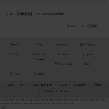
Set Descending Direction
Sort By
3 item(s)
Show
Home
News
Company
Applications
Products
Products
Industry
Support
Websites
Publications
Press
Careers
Contact
GTS
GPT
Legal Reference
GDPR
Facebook
Twitter
LinkedIn
Youtube
Ce site utilise des cookies pour recueillir les informations de navigation. En le parcourant, vous
autorisez le présent site à recueillir vos informations de navigation.
Ok