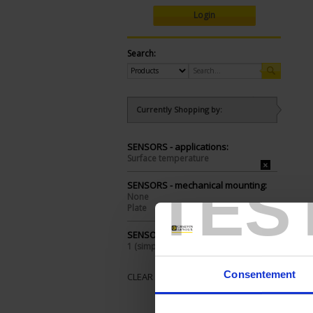
Login
Search:
Currently Shopping by:
SENSORS - applications:
Surface temperature
TES
SENSORS - mechanical mounting:
None
Plate
SENSORS - no. of measuring points:
1 (simple)
Consentement
CLEAR ALL