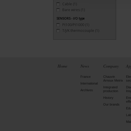
Cable
(1)
Bare wires
(1)
SENSORS - I/O type
Pt100/Pt1000
(1)
T/J/K thermocouple
(1)
Home
News
Company
Ap
France
Chauvin
Ele
Arnoux Metrix
sec
International
Integrated
Dia
Archives
production
Ins
History
En
eff
Our brands
Edu
Lab
Mai