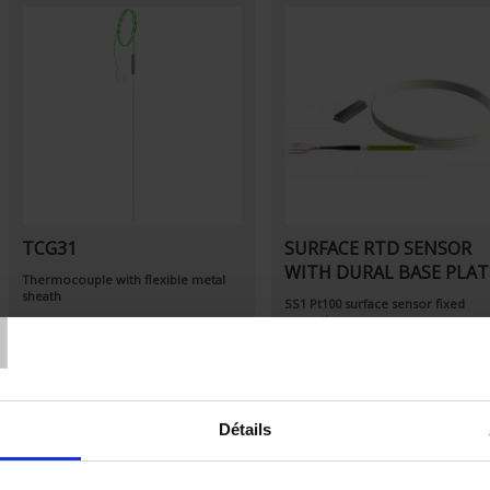
TCG31
SURFACE RTD SENSOR
WITH DURAL BASE PLAT
T
Thermocouple with flexible metal
sheath
SS1 Pt100 surface sensor fixed
mounting
Détails
Set Descending Direction
Sort By