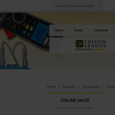
Discover the Group's websites
Group
Companies
Chauvin Arnoux
An offering to se
Home
News
Company
Home
Products
Pyrocontrole
Produ
ONLINE SALES
Log in for access to online sales.