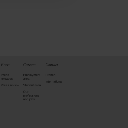
Press
Careers
Contact
Press
Employment
France
releases
area
International
Press review
Student area
Our
professions
and jobs