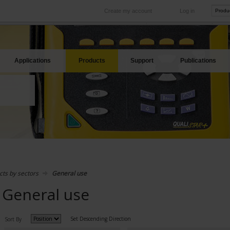
Create my account
Log in
International
Product sites
rve your needs
Our subsidiaries abroad
Our best offers
Applications
Products
Support
Publications
cts by sectors
General use
General use
Set Descending Direction
Sort By