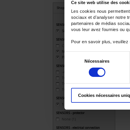
Ce site web utilise des cook
Shop By
Les cookies nous permettent d
sociaux et d'analyser notre t
partenaires de médias sociaux
SENSORS - applications
vous leur avez fournies ou qu'
Surface temperature
(2)
SENSORS - mechanical mounting
Pour en savoir plus, veuillez
Clip
(1)
None
(1)
Sélection
Plate
(1)
Nécessaires
du
SENSORS - measurement range
consentement
-40 to 200°C
(1)
TC J 720 °C maxi
(1)
TC K 1100 °C maxi
(1)
TC T 350 °C maxi
(1)
Cookies nécessaires uni
SENSORS - no. of measuring points
1 (simple)
(2)
SENSORS - protector
None
(1)
SENSORS - electrical connection