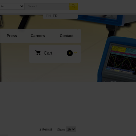
EN
FR
Press
Careers
Contact
Cart
0
2 item(s)
Show