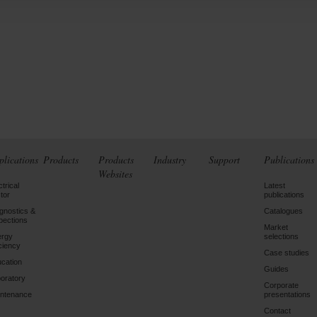
plications
Products
Products
Industry
Support
Publications
Websites
ctrical
Latest
tor
publications
gnostics &
Catalogues
pections
Market
ergy
selections
iciency
Case studies
cation
Guides
oratory
Corporate
ntenance
presentations
Contact