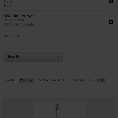
None
Plate
SENSORS - I/O type:
Pt100/Pt1000
S/R/B thermocouple
CLEAR ALL
Shop By
Set Ascending Direction
6 item(s)
Sort By
Show