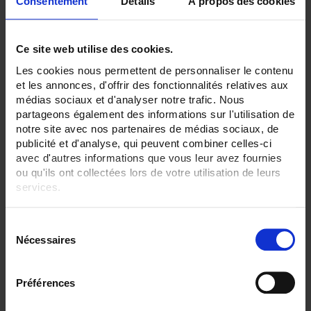
Consentement
Détails
À propos des cookies
Ce site web utilise des cookies.
Les cookies nous permettent de personnaliser le contenu
et les annonces, d'offrir des fonctionnalités relatives aux
médias sociaux et d'analyser notre trafic. Nous
S20-200
partageons également des informations sur l'utilisation de
notre site avec nos partenaires de médias sociaux, de
Standard Pt100Ω sensor - output via PVC, FEP or SILICONE cable
publicité et d'analyse, qui peuvent combiner celles-ci
avec d'autres informations que vous leur avez fournies
ou qu'ils ont collectées lors de votre utilisation de leurs
services.
Pour en savoir plus, veuillez consulter notre
politique de
S
confidentialité
.
Nécessaires
é
l
e
Préférences
c
t