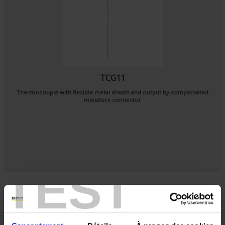
TCG11
Thermocouple with flexible metal sheath and output by compensated
miniature connector
TEST