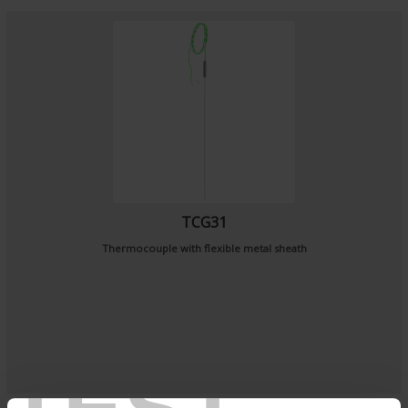
TCG31
Thermocouple with flexible metal sheath