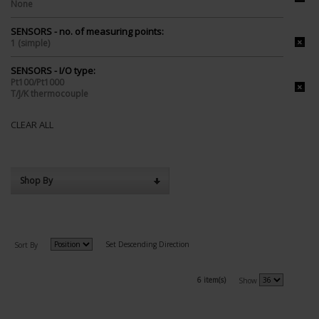
None
SENSORS - no. of measuring points:
1 (simple)
SENSORS - I/O type:
Pt100/Pt1000
T/J/K thermocouple
CLEAR ALL
Shop By
Set Descending Direction
Sort By
6 item(s)
Show