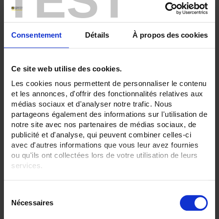
TEST
Consentement
Détails
À propos des cookies
Ce site web utilise des cookies.
Les cookies nous permettent de personnaliser le contenu
et les annonces, d'offrir des fonctionnalités relatives aux
médias sociaux et d'analyser notre trafic. Nous
partageons également des informations sur l'utilisation de
TCG11
notre site avec nos partenaires de médias sociaux, de
Thermocouple with flexible metal sheath and output by compensated
publicité et d'analyse, qui peuvent combiner celles-ci
miniature connector
avec d'autres informations que vous leur avez fournies
ou qu'ils ont collectées lors de votre utilisation de leurs
services.
Pour en savoir plus, veuillez consulter notre
politique de
S
confidentialité
.
Nécessaires
é
l