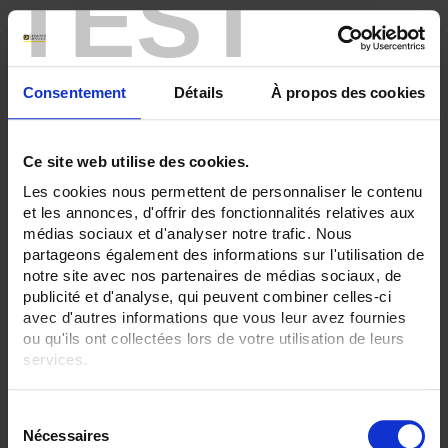
TEST
Consentement
Détails
À propos des cookies
Ce site web utilise des cookies.
Les cookies nous permettent de personnaliser le contenu
et les annonces, d'offrir des fonctionnalités relatives aux
médias sociaux et d'analyser notre trafic. Nous
partageons également des informations sur l'utilisation de
ENVIRONMENTAL SENSORS OUTPUT BY HEAD
notre site avec nos partenaires de médias sociaux, de
SA3
Ambient Pt100 probe
with IP65 connecting head
publicité et d'analyse, qui peuvent combiner celles-ci
avec d'autres informations que vous leur avez fournies
ou qu'ils ont collectées lors de votre utilisation de leurs
services.
Pour en savoir plus, veuillez consulter notre
politique de
S
confidentialité
.
Nécessaires
é