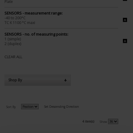
Plate
SENSORS - measurement range:
-40 to 200°C
TC K 1100 °C maxi
SENSORS - no. of measuring points:
1 (simple)
2 (duplex)
CLEAR ALL
Shop By
Set Descending Direction
Sort By
4 item(s)
Show