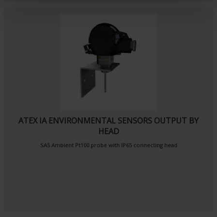
n
t
ATEX IA ENVIRONMENTAL SENSORS OUTPUT BY
HEAD
SA5
Ambient Pt100 probe
with IP65 connecting head