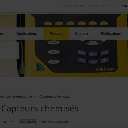
Créer un compte
Se connecter
International
Sites produits
service
Nos filiales à l'étranger
Nos meilleures offres
té
Applications
Produits
Support
Publications
urs de température
Capteurs chemisés
Capteurs chemisés
Par ordre décroissant
Trier par