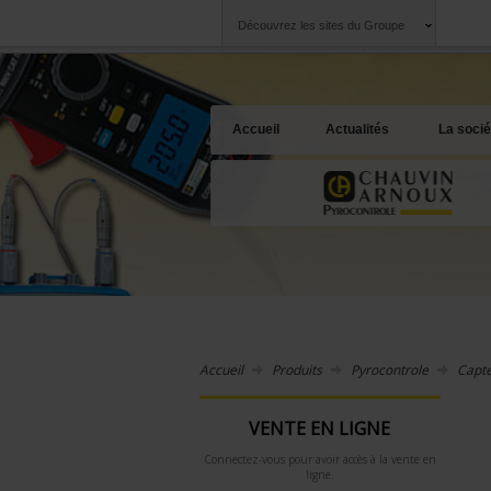
Découvrez les sites du Groupe
Groupe
Sociétés
Chauvin Arnoux
Une offre à votre 
Accueil
Actualités
La socié
Accueil
Produits
Pyrocontrole
Capte
VENTE EN LIGNE
Connectez-vous pour avoir accès à la vente en
ligne.