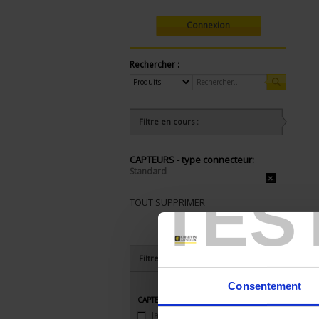
Connexion
Rechercher :
Filtre en cours :
CAPTEURS - type connecteur:
Standard
TES
TOUT SUPPRIMER
Filtrer les produits par critères
Consentement
CAPTEURS - type connecteur
Jaeger
(1)