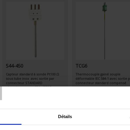
S44-450
TCG6
Capteur standard à sonde
Pt100 Ω
Thermocouple gainé souple
T
sous tube inox avec sortie par
déformable
IEC 584-1
avec sortie p
connecteur STANDARD
connecteur standard compensé
plage de mesure -40 à 450°C
Détails
Par ordre décroissant
Trier par