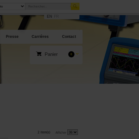
EN
FR
Presse
Carrières
Contact
Panier
0
2 item(s)
Afficher