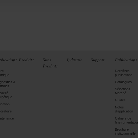
plications
Produits
Sites
Industrie
Support
Publications
Produits
ère
Dernières
ctrique
publications
gnostics &
Catalogues
trôles
Sélections
icacité
Marché
rgétique
Guides
cation
Notes
oratoire
d'application
ntenance
Cahiers de
l'instrumentatio
Brochure
institutionnelle