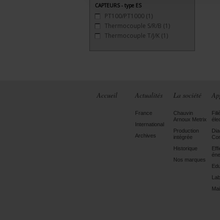
CAPTEURS - type ES
PT100/PT1000
(1)
Thermocouple S/R/B
(1)
Thermocouple T/J/K
(1)
Accueil
Actualités
La société
Ap
France
Chauvin
Fili
Arnoux Metrix
éle
International
Production
Dia
Archives
intégrée
Con
Historique
Eff
éne
Nos marques
Edu
Lab
Mai