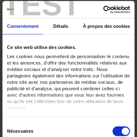
TEST
Consentement
Détails
À propos des cookies
Ce site web utilise des cookies.
Les cookies nous permettent de personnaliser le contenu
et les annonces, d'offrir des fonctionnalités relatives aux
médias sociaux et d'analyser notre trafic. Nous
partageons également des informations sur l'utilisation de
notre site avec nos partenaires de médias sociaux, de
publicité et d'analyse, qui peuvent combiner celles-ci
avec d'autres informations que vous leur avez fournies
S44-450
ou qu'ils ont collectées lors de votre utilisation de leurs
Capteur standard à sonde
Pt100 Ω
sous tube inox avec sortie par
services.
connecteur STANDARD
plage de mesure -40 à 450°C
Pour en savoir plus, veuillez consulter notre
politique de
S
confidentialité
.
Nécessaires
é