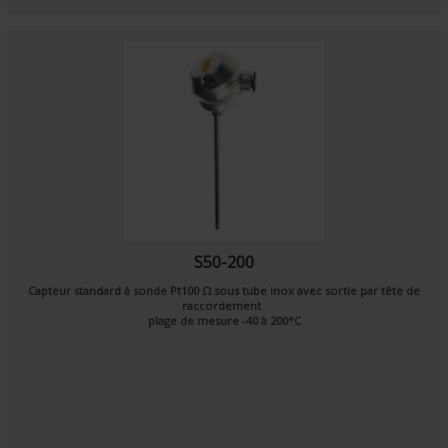
S50-200
Capteur standard à sonde
Pt100 Ω
sous tube inox avec sortie par tête de
raccordement
plage de mesure
-40
à
200°C