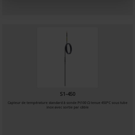
n
t
S1-450
Capteur de température standard à sonde
Pt100 Ω
tenue 450°C sous tube
inox avec sortie par
câble