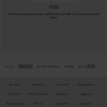
TCG3
Thermocouple gainé souple déformable
IEC 584-1
à raccordement par
câble
Par ordre décroissant
5 item(s)
Trier par
Afficher
Accueil
Actualités
La société
Applications
Produits
Sites Produits
Industrie
Support
Publications
Presse
Carrières
Contact