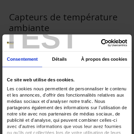
Capteurs de température
TEST
ambiante
Consentement
Détails
À propos des cookies
VENTE EN LIGNE
Connexion
Ce site web utilise des cookies.
Les cookies nous permettent de personnaliser le contenu
et les annonces, d'offrir des fonctionnalités relatives aux
Rechercher :
médias sociaux et d'analyser notre trafic. Nous
partageons également des informations sur l'utilisation de
notre site avec nos partenaires de médias sociaux, de
publicité et d'analyse, qui peuvent combiner celles-ci
Filtre en cours :
avec d'autres informations que vous leur avez fournies
ou qu'ils ont collectées lors de votre utilisation de leurs