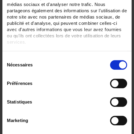
médias sociaux et d'analyser notre trafic. Nous
partageons également des informations sur l'utilisation de
notre site avec nos partenaires de médias sociaux, de
publicité et d'analyse, qui peuvent combiner celles-ci
avec d'autres informations que vous leur avez fournies
ou qu'ils ont collectées lors de votre utilisation de leurs
services.
Pour en savoir plus, veuillez consulter notre
politique de
S
confidentialité
.
Nécessaires
é
l
e
Préférences
c
t
S90-450
i
Statistiques
o
Capteur standard à sonde
Pt100 Ω
sous tube inox avec sortie par tête de
raccordement
n
plage de mesure -40 à 450°C / fixation
par raccord fileté sous tête
Marketing
d
u