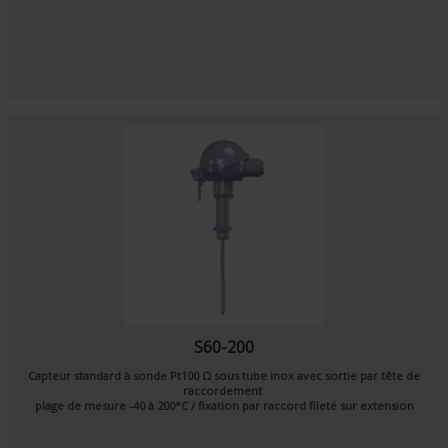
S60-200
Capteur standard à sonde
Pt100 Ω
sous tube inox avec sortie par tête de
raccordement
plage de mesure
-40
à
200°C /
fixation
par raccord fileté sur
extension